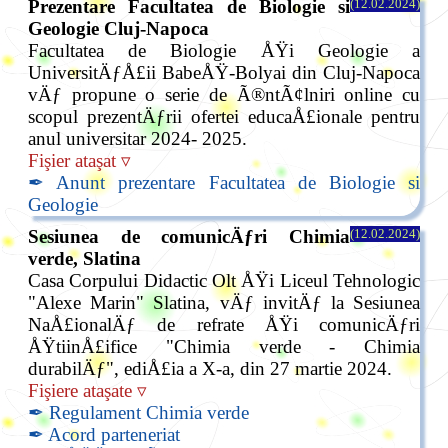
Prezentare Facultatea de Biologie si
(12.02.2024)
Geologie Cluj-Napoca
Facultatea de Biologie ÅŸi Geologie a
UniversitÄƒÅ£ii BabeÅŸ-Bolyai din Cluj-Napoca
vÄƒ propune o serie de Ã®ntÃ¢lniri online cu
scopul prezentÄƒrii ofertei educaÅ£ionale pentru
anul universitar 2024- 2025.
Fişier ataşat ▿
✒ Anunt prezentare Facultatea de Biologie si
Geologie
Sesiunea de comunicÄƒri Chimia
(12.02.2024)
verde, Slatina
Casa Corpului Didactic Olt ÅŸi Liceul Tehnologic
"Alexe Marin" Slatina, vÄƒ invitÄƒ la Sesiunea
NaÅ£ionalÄƒ de refrate ÅŸi comunicÄƒri
ÅŸtiinÅ£ifice "Chimia verde - Chimia
durabilÄƒ", ediÅ£ia a X-a, din 27 martie 2024.
Fişiere ataşate ▿
✒ Regulament Chimia verde
✒ Acord parteneriat