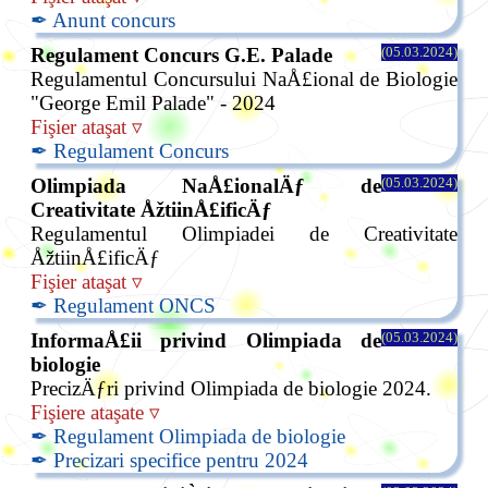
✒ Anunt concurs
Regulament Concurs G.E. Palade
(05.03.2024)
Regulamentul Concursului NaÅ£ional de Biologie
"George Emil Palade" - 2024
Fişier ataşat ▿
✒ Regulament Concurs
Olimpiada NaÅ£ionalÄƒ de
(05.03.2024)
Creativitate ÅžtiinÅ£ificÄƒ
Regulamentul Olimpiadei de Creativitate
ÅžtiinÅ£ificÄƒ
Fişier ataşat ▿
✒ Regulament ONCS
InformaÅ£ii privind Olimpiada de
(05.03.2024)
biologie
PrecizÄƒri privind Olimpiada de biologie 2024.
Fişiere ataşate ▿
✒ Regulament Olimpiada de biologie
✒ Precizari specifice pentru 2024