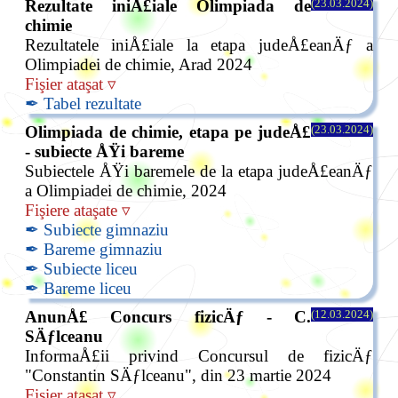
Rezultate iniÅ£iale Olimpiada de
(23.03.2024)
chimie
Rezultatele iniÅ£iale la etapa judeÅ£eanÄƒ a
Olimpiadei de chimie, Arad 2024
Fişier ataşat ▿
✒ Tabel rezultate
Olimpiada de chimie, etapa pe judeÅ£
(23.03.2024)
- subiecte ÅŸi bareme
Subiectele ÅŸi baremele de la etapa judeÅ£eanÄƒ
a Olimpiadei de chimie, 2024
Fişiere ataşate ▿
✒ Subiecte gimnaziu
✒ Bareme gimnaziu
✒ Subiecte liceu
✒ Bareme liceu
AnunÅ£ Concurs fizicÄƒ - C.
(12.03.2024)
SÄƒlceanu
InformaÅ£ii privind Concursul de fizicÄƒ
"Constantin SÄƒlceanu", din 23 martie 2024
Fişier ataşat ▿