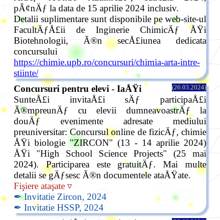
pÃ¢nÄƒ la data de 15 aprilie 2024 inclusiv.
Detalii suplimentare sunt disponibile pe web-site-ul
FacultÄƒÅ£ii de Inginerie ChimicÄƒ ÅŸi
Biotehnologii, Ã®n secÅ£iunea dedicata
concursului
https://chimie.upb.ro/concursuri/chimia-arta-intre-
stiinte/
Concursuri pentru elevi - IaÅŸi
(26.03.2024)
SunteÅ£i invitaÅ£i sÄƒ participaÅ£i
Ã®mpreunÄƒ cu elevii dumneavoastrÄƒ la
douÄƒ evenimente adresate mediului
preuniversitar: Concursul online de fizicÄƒ, chimie
ÅŸi biologie "ZIRCON" (13 - 14 aprilie 2024)
ÅŸi "High School Science Projects" (25 mai
2024). Participarea este gratuitÄƒ. Mai multe
detalii se gÄƒsesc Ã®n documentele ataÅŸate.
Fişiere ataşate ▿
✒ Invitatie Zircon, 2024
✒ Invitatie HSSP, 2024