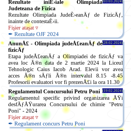
Rezultate iniÈ›iale Olimpiada
(03.03.2024)
Judeteana de Fizica
Rezultate Olimpiada JudeÈ›eanÄƒ de FizicÄƒ,
inainte de contestaÈ›ii.
Fişier ataşat ▿
✒ Rezultate OJF 2024
AnunÅ£ - Olimpiada judeÅ£eanÄƒ de
(28.02.2024)
fizicÄƒ
Etapa judeÅ£eanÄƒ a Olimpiadei de fizicÄƒ va
avea loc Ã®n data de 2 martie 2024 la Liceul
Tehnologic Caius Iacob Arad. Elevii vor avea
acces Ã®n sÄƒli Ã®n intervalul 8.15 -8.45
Profesorii evaluatori vor fi prezenÅ£i la ora 11.30
Regulamentul Concursului Petru Poni
(19.02.2024)
Regulamentul specific privind organizarea ÅŸi
desfÄƒÅŸurarea Concursului de chimie "Petru
Poni" - 2024
Fişier ataşat ▿
✒ Regulament concurs Petru Poni