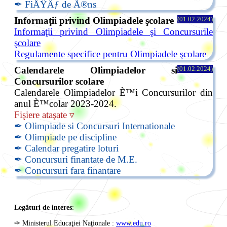
✒ FiÅŸÄƒ de Ã®ns
Informaţii privind Olimpiadele şcolare
(01.02.2024)
Informaţii privind Olimpiadele şi Concursurile
şcolare
Regulamente specifice pentru Olimpiadele şcolare
Calendarele Olimpiadelor si
(01.02.2024)
Concursurilor scolare
Calendarele Olimpiadelor È™i Concursurilor din
anul È™colar 2023-2024.
Fişiere ataşate ▿
✒ Olimpiade si Concursuri Internationale
✒ Olimpiade pe discipline
✒ Calendar pregatire loturi
✒ Concursuri finantate de M.E.
✒ Concursuri fara finantare
Legături de interes
:
✑ Ministerul Educaţiei Naţionale :
www.edu.ro