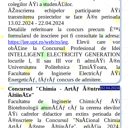
colegilor ÅŸi a studenÅ£ilor.
ÃŽnscrierea echipelor participante ÅŸi
transmiterea proiectelor se face Ã®n perioada
13.02.2024 - 22.04.2024
Detaliile referitoare la concurs precum È™i
formularul de inscriere pot fi consultate la adresa:
https://iee.upt.ro/web/ro/ieg
. Elevii care vor
obÅ£ine la Concursul Profesional de Idei
INTELLIGENT ELECTRICITY GENERATION
locurile I, II sau III vor fi admiÅŸi Ã®n
Universitatea Politehnica TimiÅŸoara, la
Facultatea de Inginerie ElectricÄƒ ÅŸi
EnergeticÄƒ, fÄƒrÄƒ concurs de admitere.
Concursul "Chimia - ArtÄƒ Ã®ntre
(02.04.2024)
ÅžtiinÅ£e"
Facultatea de Inginerie ChimicÄƒ ÅŸi
Biotehnologii anunÅ£Äƒ cÄƒ la cererea elevilor
ÅŸi cadrelor didactice am extins perioada de
Ã®nscriere la Concursul "NaÅ£ional Chimia
ArtÄƒ Ã®ntre ÅžtiinÅ£e", ediÅ£ia 2024,