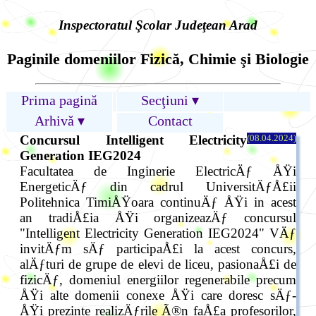
Inspectoratul Şcolar Judeţean Arad
Paginile domeniilor Fizică, Chimie şi Biologie
Prima pagină
Secţiuni ▾
Arhivă ▾
Contact
Concursul Intelligent Electricity
(08.04.2024)
Generation IEG2024
Facultatea de Inginerie ElectricÄƒ ÅŸi
EnergeticÄƒ din cadrul UniversitÄƒÅ£ii
Politehnica TimiÅŸoara continuÄƒ ÅŸi in acest
an tradiÅ£ia ÅŸi organizeazÄƒ concursul
"Intelligent Electricity Generation IEG2024" VÄƒ
invitÄƒm sÄƒ participaÅ£i la acest concurs,
alÄƒturi de grupe de elevi de liceu, pasionaÅ£i de
fizicÄƒ, domeniul energiilor regenerabile precum
ÅŸi alte domenii conexe ÅŸi care doresc sÄƒ-
ÅŸi prezinte realizÄƒrile Ã®n faÅ£a profesorilor,